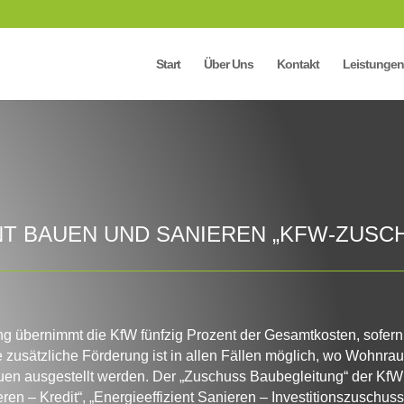
Start
Über Uns
Kontakt
Leistungen
NT BAUEN UND SANIEREN „KFW-ZUSC
 übernimmt die KfW fünfzig Prozent der Gesamtkosten, sofern
 zusätzliche Förderung ist in allen Fällen möglich, wo Wohnrau
Bauen ausgestellt werden. Der „Zuschuss Baubegleitung“ der KfW
en – Kredit“, „Energieeffizient Sanieren – Investitionszuschuss