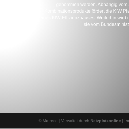
genommen werden. Abhängig vom Zei
Kombinationsprodukte fördert die KfW 
eines KfW-Effizienzhauses. Weiterhin wird di
sie vom Bundesminist
© Matreco | Verwaltet durch
Netzplatzonline
|
I