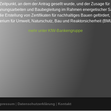
tpunkt, an dem der Antrag gesellt wurde, und der Zusage für 
Planungsarbeiten und Baubegleitung im Rahmen energetische
e Erstellung von Zertifikaten für nachhaltiges Bauen gefördert,
erium für Umwelt, Naturschutz, Bau und Reaktorsicherheit (BM
mehr unter KfW-Bankengruppe
mpressum
|
Datenschutzerklärung
|
Kontakt