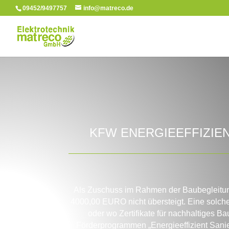
09452/9497757
info@matreco.de
KFW ENERGIEEFFIZIE
Als Zuschuss im Rahmen der Baubegleitung
4000,00 EURO nicht übersteigt. Eine solche
oder wo Zertifikate für nachhaltiges 
Förderprogrammen „Energieeffizient Sanier