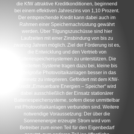
die KfW attraktive Kreditkonditionen, beginnend
bei einem effektiven Jahreszins von 1,10 Prozent.
Der entsprechende Kredit kann dabei auch im
Rahmen einer Speichernachrüstung gewährt
werden. Über Tilgungszuschüsse sind hier
Laufzeiten mit einer Zinsbindung von bis zu
zwanzig Jahren möglich. Ziel der Förderung ist es,
die Entwicklung und den Vertrieb von
Batteriespeichersystemen zu unterstützen. Die
geförderten Systeme tragen dazu bei, kleine bis
mittelgroße Photovoltaikanlagen besser in das
Stromnetz zu integrieren. Gefördert mit dem KfW-
Kredit „Erneuerbare Energien – Speicher“ wird
dabei ausschließlich der Einsatz stationärer
Batteriespeichersysteme, sofern diese unmittelbar
mit Photovoltaikanlagen verbunden sind. Weitere
notwendige Voraussetzung: Der über die
Sonnenenergie erzeugte Strom wird vom
Betreiber zum einen Teil für den Eigenbedarf