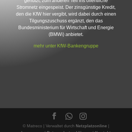
genutzt, zum anderen Teil ins öffentliche
Stromnetz eingespeist. Der zinsgünstige Kredit,
den die KfW hier vergibt, wird dabei durch einen
Tilgungszuschuss ergänzt, den das
Bundesministerium für Wirtschaft und Energie
(BMWi) anbietet.
mehr unter KfW-Bankengruppe
© Matreco | Verwaltet durch
Netzplatzonline
|